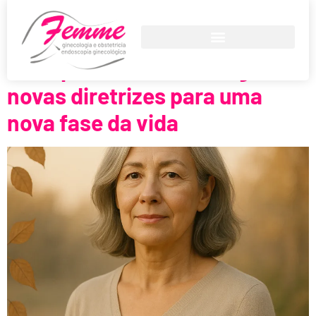
Menopausa
Menopausa: saúde integral e
novas diretrizes para uma
nova fase da vida