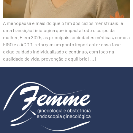
A menopausa é mais do que o fim dos ciclos menstruais: é
uma transição fisiológica que impacta todo o corpo da
mulher. E em 2025, as principais sociedades médicas, como a
FIGO e a ACOG, reforçam um ponto importante: essa fase
exige cuidado individualizado e contínuo, com foco na
qualidade de vida, prevenção e equilíbrio […]